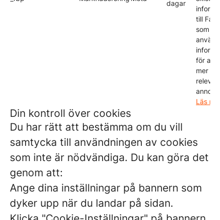
dagar
informa
till Fa
som
använd
informa
för att 
mer
relevan
annonse
Läs me
Din kontroll över cookies
Du har rätt att bestämma om du vill
samtycka till användningen av cookies
som inte är nödvändiga. Du kan göra det
genom att:
Ange dina inställningar på bannern som
dyker upp när du landar på sidan.
Klicka "Cookie-Inställningar" på bannern