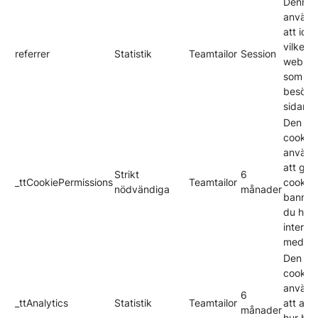
Denna 
använd
att iden
vilken
referrer
Statistik
Teamtailor
Session
webblä
som le
besökar
sidan.
Den hä
cookie
använd
att gö
Strikt
6
_ttCookiePermissions
Teamtailor
cookie-
nödvändiga
månader
banner
du har
interag
med de
Den hä
cookie
använd
6
_ttAnalytics
Statistik
Teamtailor
att ana
månader
hur be