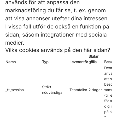
används för att anpassa den
marknadsföring du får se, t. ex. genom
att visa annonser utefter dina intressen.
I vissa fall utför de också en funktion på
sidan, såsom integrationer med sociala
medier.
Vilka cookies används på den här sidan?
Slutar
Namn
Typ
Leverantör
gälla
Beskriv
Denna 
använd
att spa
besöka
Strikt
_tt_session
Teamtailor
2 dagar
samma
nödvändiga
(till ex
för att 
dig inl
på sida