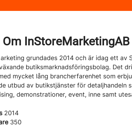
Om InStoreMarketingAB
Marketing grundades 2014 och är idag ett av 
växande butiksmarknadsföringsbolag. Det dr
med mycket lång brancherfarenhet som erbju
de utbud av butikstjänster för detaljhandeln 
ing, demonstrationer, event, inne samt utesä
es
2014
are
350