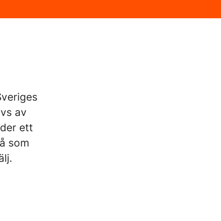
Sveriges
ivs av
der ett
så som
lj.