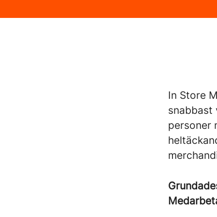
In Store 
snabbast 
personer 
heltäckan
merchandis
Grundad
Medarbet